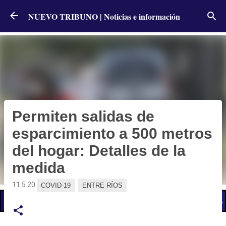
Ir al contenido principal
NUEVO TRIBUNO | Noticias e información
Permiten salidas de
esparcimiento a 500 metros
del hogar: Detalles de la
medida
11.5.20
COVID-19
ENTRE RÍOS
📢 LO ÚLTIMO
El Gobierno postergó la reunión paritaria con estatales