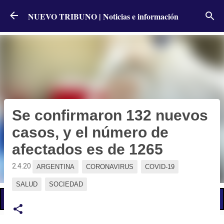
Ir al contenido principal
NUEVO TRIBUNO | Noticias e información
Se confirmaron 132 nuevos
casos, y el número de
afectados es de 1265
2.4.20
ARGENTINA
CORONAVIRUS
COVID-19
SALUD
SOCIEDAD
📢 LO ÚLTIMO
Alumbró el sol pero persiste el alerta por nuevas tormentas: qué dice el pronóstico