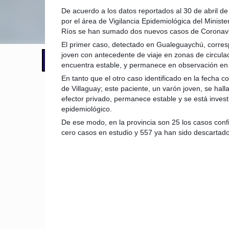
De acuerdo a los datos reportados al 30 de abril de
por el área de Vigilancia Epidemiológica del Ministe
Ríos se han sumado dos nuevos casos de Coronavi
El primer caso, detectado en Gualeguaychú, corres
joven con antecedente de viaje en zonas de circulac
📢 LO ÚLTIMO
El Gobierno postergó la reunión pari
encuentra estable, y permanece en observación en 
En tanto que el otro caso identificado en la fecha c
de Villaguay; este paciente, un varón joven, se hall
efector privado, permanece estable y se está inves
epidemiológico.
De ese modo, en la provincia son 25 los casos co
cero casos en estudio y 557 ya han sido descartado