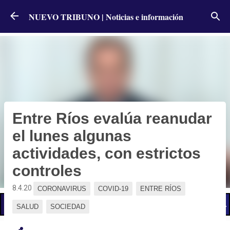
Ir al contenido principal
NUEVO TRIBUNO | Noticias e información
Entre Ríos evalúa reanudar
el lunes algunas
actividades, con estrictos
controles
8.4.20
CORONAVIRUS
COVID-19
ENTRE RÍOS
📢 LO ÚLTIMO
El Gobierno postergó la reunión paritaria con estatales
SALUD
SOCIEDAD