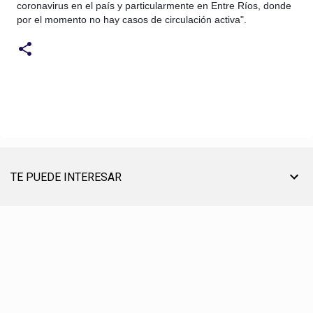
coronavirus en el país y particularmente en Entre Ríos, donde
por el momento no hay casos de circulación activa".
TE PUEDE INTERESAR
TU AYUDA ES MUY ÚTIL PARA SEGUIR ON LINE
® CREACIÓN, EDICIÓN, DESARROLLO Y DIRECCIÓN ☰ PABLO LÓPEZ ℗ 2012〣2026