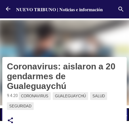
Ir al contenido principal
NUEVO TRIBUNO | Noticias e información
Coronavirus: aislaron a 20
gendarmes de
Gualeguaychú
9.4.20
CORONAVIRUS
GUALEGUAYCHÚ
SALUD
SEGURIDAD
📢 LO ÚLTIMO
El Gobierno postergó la reunión paritaria con estatales