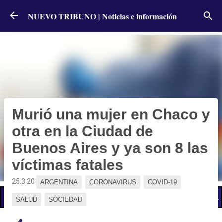
Ir al contenido principal
NUEVO TRIBUNO | Noticias e información
Murió una mujer en Chaco y
otra en la Ciudad de
Buenos Aires y ya son 8 las
víctimas fatales
25.3.20
ARGENTINA
CORONAVIRUS
COVID-19
📢 LO ÚLTIMO
El Gobierno postergó la reunión paritaria con estatales
SALUD
SOCIEDAD