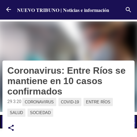
Ir al contenido principal
NUEVO TRIBUNO | Noticias e información
Coronavirus: Entre Ríos se
mantiene en 10 casos
confirmados
29.3.20
CORONAVIRUS
COVID-19
ENTRE RÍOS
SALUD
SOCIEDAD
📢 LO ÚLTIMO
El Gobierno postergó la reunión paritaria con estatales