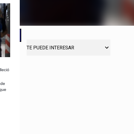
TE PUEDE INTERESAR
leció
 de
 que