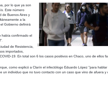
a, por lo que ya son
aís. Este número
ad de Buenos Aires y
ltáneamente a la
el Gobierno definirá
 activos y pasivos de la administración pública entrerriana
 había confirmado el
".
1
ciudad de Resistencia,
sos importados,
COVID-19. En total son 6 los casos positivos en Chaco, uno de ellos fal
orque, como explicó a Clarín el infectólogo Eduardo López "para hablar
de un individuo que no tuvo contacto con un caso que vino de afuera y