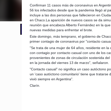
Confirman 11 casos más de coronavirus en Argentin
56 los infectados desde que la pandemia llegó al p
incluye a las dos personas que fallecieron en Ciud
en Chaco.La aparición de nuevos casos se da simu
reunión que encabeza Alberto Fernández en la que 
📢 LO ÚLTIMO
Cronograma de pagos: cuándo cobran
nuevas medidas para enfrentar el brote.
Este domingo, más temprano, el gobierno de Chaco
primer contagio de coronavirus por "contacto casual
"Se trata de una mujer de 64 años, residente en la 
con contagio por contacto casual con uno de los ca
provenientes de zonas de circulación sostenida del 
en la jornada del viernes 13 de marzo", señalaron.
"Contacto casual" no significa un caso autóctono p
un 'caso autóctono comunitario' tiene que tratarse 
vivió siempre en Argentina".
Clarín.