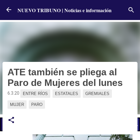
Ir al contenido principal
NUEVO TRIBUNO | Noticias e información
ATE también se pliega al
Paro de Mujeres del lunes
6.3.20
ENTRE RÍOS
ESTATALES
GREMIALES
MUJER
PARO
📢 LO ÚLTIMO
El Gobierno postergó la reunión paritaria con estatales