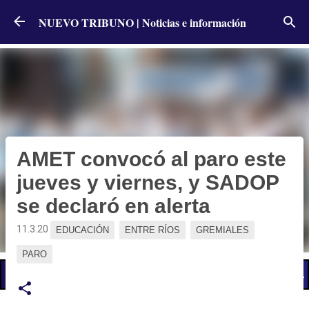
Ir al contenido principal
NUEVO TRIBUNO | Noticias e información
AMET convocó al paro este
jueves y viernes, y SADOP
se declaró en alerta
11.3.20
EDUCACIÓN
ENTRE RÍOS
GREMIALES
PARO
📢 LO ÚLTIMO
El Gobierno postergó la reunión paritaria con estatales