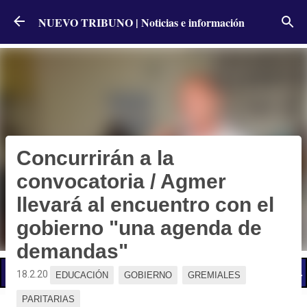
Ir al contenido principal
NUEVO TRIBUNO | Noticias e información
Concurrirán a la
convocatoria / Agmer
llevará al encuentro con el
gobierno "una agenda de
demandas"
📢 LO ÚLTIMO
El Gobierno postergó la reunión paritaria con estatales
18.2.20
EDUCACIÓN
GOBIERNO
GREMIALES
PARITARIAS