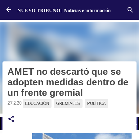
Ir al contenido principal
NUEVO TRIBUNO | Noticias e información
AMET no descartó que se
adopten medidas dentro de
un frente gremial
27.2.20
EDUCACIÓN
GREMIALES
POLÍTICA
📢 LO ÚLTIMO
El Gobierno postergó la reunión paritaria con estatales