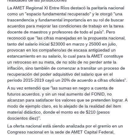
realidades de las jurisdicciones"
La AMET Regional XI Entre Ríos destacó la paritaria nacional
como un "espacio fundamental recuperado" y le otorgó "una
trascendencia y fundamental importancia en su rol de buscar
acuerdos para mejorar las condiciones de trabajo en la tarea
docente de maestros y profesores de todo el país". Pero
reconoció que "las cifras manejadas en la propuesta nacional,
tanto del salario inicial $23000 en marzo y 25000 en julio,
provocan en los compañero/as de escasa antigüedad un
estancamiento en su salario, lo cual para la AMET constituye
un retroceso en su meta, de no sólo de no perder ante la
inflación, sino también de comenzar a transitar un proceso de
recuperación del poder adquisitivo del salario que en el
período 2015-2019 cayó un 20% de acuerdo a cifras oficiales".
A su vez entendió que "las sumas en negro a cuenta de
futuros acuerdos, y sin un real aumento del FONID, no
alcanzan para satisfacer los valores que se pretenden lograr. A
modo de ejemplo claro, es lo alejado de la realidad del ítem
material didáctico, donde el monto es de $210 (pesos
doscientos diez)".
La oferta nacional está siendo analizada por el gremio en un
Congreso nacional en la sede de AMET Capital Federal,