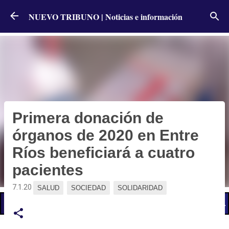
Ir al contenido principal
NUEVO TRIBUNO | Noticias e información
Primera donación de
órganos de 2020 en Entre
Ríos beneficiará a cuatro
pacientes
7.1.20
SALUD
SOCIEDAD
SOLIDARIDAD
📢 LO ÚLTIMO
El Gobierno postergó la reunión paritaria con estatales