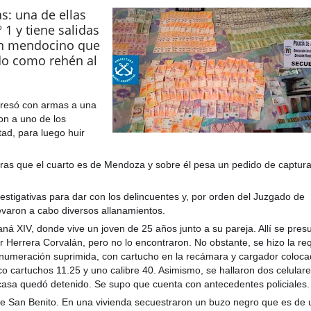
s: una de ellas
1 y tiene salidas
a un mendocino que
o como rehén al
taria con estatales
gresó con armas a una
on a uno de los
tad, para luego huir
tras que el cuarto es de Mendoza y sobre él pesa un pedido de captura
nvestigativas para dar con los delincuentes y, por orden del Juzgado de
levaron a cabo diversos allanamientos.
aná XIV, donde vive un joven de 25 años junto a su pareja. Allí se pre
 Herrera Corvalán, pero no lo encontraron. No obstante, se hizo la re
numeración suprimida, con cartucho en la recámara y cargador coloca
 cartuchos 11.25 y uno calibre 40. Asimismo, se hallaron dos celulare
 casa quedó detenido. Se supo que cuenta con antecedentes policiales.
 de San Benito. En una vivienda secuestraron un buzo negro que es de 