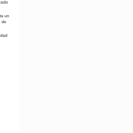
icado
ta un
a de
idad