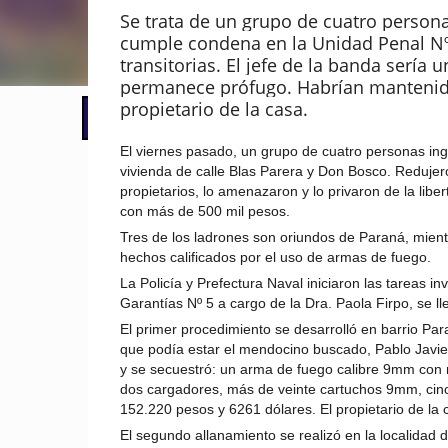
Se trata de un grupo de cuatro persona
cumple condena en la Unidad Penal Nº 
transitorias. El jefe de la banda serí
permanece prófugo. Habrían mantenid
propietario de la casa.
📢 LO ÚLTIMO
El Gobierno postergó la reunión pari
El viernes pasado, un grupo de cuatro personas in
vivienda de calle Blas Parera y Don Bosco. Redujer
propietarios, lo amenazaron y lo privaron de la liber
con más de 500 mil pesos.
Tres de los ladrones son oriundos de Paraná, mien
hechos calificados por el uso de armas de f
uego.
La Policía y Prefectura Naval iniciaron las tareas i
Garantías Nº 5 a cargo de la Dra. Paola Firpo, se l
El primer procedimiento se desarrolló en barrio Par
que podía estar el mendocino buscado, Pablo Javier
y se secuestró: un arma de fuego calibre 9mm con 
dos cargadores, más de veinte cartuchos 9mm, cinco
152.220 pesos y 6261 dólares. El propietario de la
El segundo allanamiento se realizó en la localidad