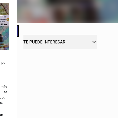
TE PUEDE INTERESAR
 por
sumía
quisa
do,
s,
un