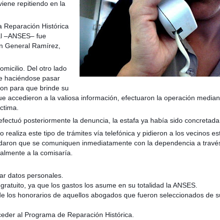
iene repitiendo en la
 Reparación Histórica
ial –ANSES– fue
en General Ramírez,
taria con estatales
omicilio. Del otro lado
pre haciéndose pasar
ron para que brinde su
accedieron a la valiosa información, efectuaron la operación median
ctima.
fectuó posteriormente la denuncia, la estafa ya había sido concretada
liza este tipo de trámites vía telefónica y pidieron a los vecinos es
rdaron que se comuniquen inmediatamente con la dependencia a través
almente a la comisaría.
ar datos personales.
gratuito, ya que los gastos los asume en su totalidad la ANSES.
 de los honorarios de aquellos abogados que fueron seleccionados de s
eder al Programa de Reparación Histórica.