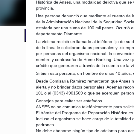
Histórica de Anses, una modalidad delictiva que se v
provincia.
Una persona denunció que mediante el cuento de la
de la Administración Nacional de la Seguridad Soc
estafada por una suma de 100 mil pesos. Ocurrió 
departamento Diamante.
📢 LO ÚLTIMO
El Gobierno postergó la reunión pari
La víctima recibió un llamado al teléfono fijo de su d
de la línea le solicitaron datos personales y -siem
por personas del organismo nacional- la convencie
nombre y contraseña de Home Banking. Una vez que 
crédito que generaron a través de la cuenta de la ví
Si bien esta persona, un hombre de unos 40 años, e
Desde Comisaría Ramírez remarcaron que Anses no rea
alerta y no brindar datos personales. Además reco
101 o al (0343) 4901509 o que se acerquen person
Consejos para evitar ser estafados
ANSES no se comunica telefónicamente para solicit
El trámite del Programa de Reparación Histórica es 
Incluso el organismo se hace cargo de la totalidad
padrones.
No debe abonarse ningún tipo de adelanto para acc