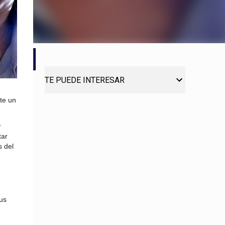
TE PUEDE INTERESAR
te un
.
tar
 del
us