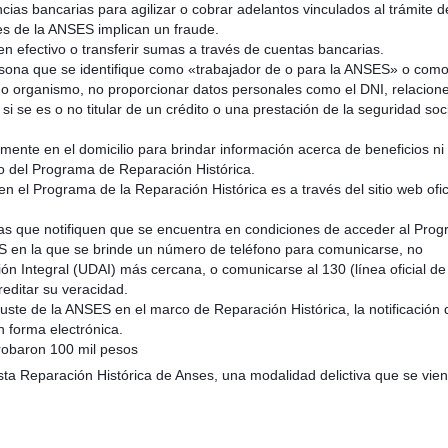
ncias bancarias para agilizar o cobrar adelantos vinculados al trámite d
es de la ANSES implican un fraude.
n efectivo o transferir sumas a través de cuentas bancarias.
ersona que se identifique como «trabajador de o para la ANSES» o com
mo organismo, no proporcionar datos personales como el DNI, relacion
i se es o no titular de un crédito o una prestación de la seguridad soci
nte en el domicilio para brindar información acerca de beneficios ni
o del Programa de Reparación Histórica.
en el Programa de la Reparación Histórica es a través del sitio web ofic
s que notifiquen que se encuentra en condiciones de acceder al Prog
ES en la que se brinde un número de teléfono para comunicarse, no
ión Integral (UDAI) más cercana, o comunicarse al 130 (línea oficial de
editar su veracidad.
ste de la ANSES en el marco de Reparación Histórica, la notificación 
 forma electrónica.
 robaron 100 mil pesos
sta Reparación Histórica de Anses, una modalidad delictiva que se vie