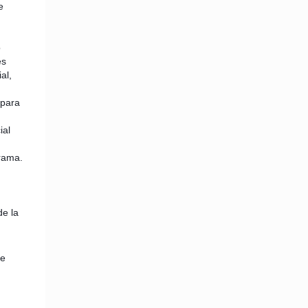
e
o
es
al,
 para
ial
rama.
de la
ne