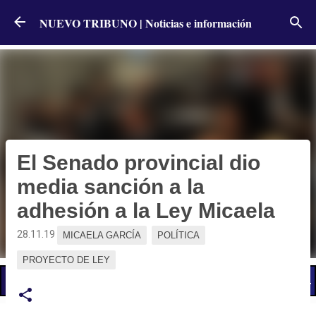
Ir al contenido principal
NUEVO TRIBUNO | Noticias e información
El Senado provincial dio
media sanción a la
adhesión a la Ley Micaela
28.11.19
MICAELA GARCÍA
POLÍTICA
PROYECTO DE LEY
📢 LO ÚLTIMO
El Gobierno postergó la reunión paritaria con estatales