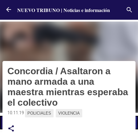
Ir al contenido principal
NUEVO TRIBUNO | Noticias e información
Concordia / Asaltaron a
mano armada a una
maestra mientras esperaba
el colectivo
10.11.19
POLICIALES
VIOLENCIA
📢 LO ÚLTIMO
Alumbró el sol pero persiste el alerta por nuevas tormentas: qué dice el pronóstico