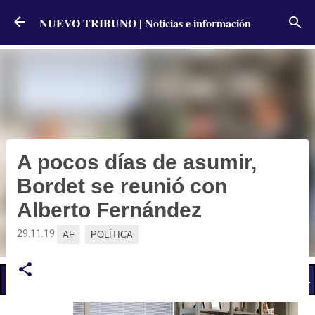
Ir al contenido principal
NUEVO TRIBUNO | Noticias e información
A pocos días de asumir,
Bordet se reunió con
Alberto Fernández
29.11.19
AF
POLÍTICA
📢 LO ÚLTIMO
El Gobierno postergó la reunión paritaria con estatales