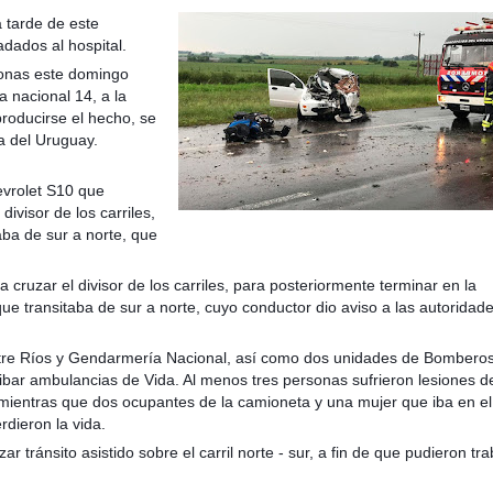
a tarde de este
dados al hospital.
rsonas este domingo
a nacional 14, a la
roducirse el hecho, se
taria con estatales
ta del Uruguay.
vrolet S10 que
divisor de los carriles,
aba de sur a norte, que
a cruzar el divisor de los carriles, para posteriormente terminar en la
ue transitaba de sur a norte, cuyo conductor dio aviso a las autoridad
 Entre Ríos y Gendarmería Nacional, así como dos unidades de Bombero
ibar ambulancias de Vida. Al menos tres personas sufrieron lesiones d
 mientras que dos ocupantes de la camioneta y una mujer que iba en el
rdieron la vida.
r tránsito asistido sobre el carril norte - sur, a fin de que pudieron tra