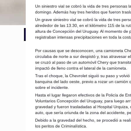
Un siniestro vial se cobró la vida de tres personas l
domingo. Además hay tres heridos que fueron trasla
Un grave siniestro vial se cobró la vida de tres pe
alrededor de las 13.30, en el kilómetro 115 de la rut
altura de Concepción del Uruguay. Al momento de p
📢 LO ÚLTIMO
El Gobierno postergó la reunión pari
registraban intensas precipitaciones en toda la cos
Por causas que se desconocen, una camioneta Che
circulaba de norte a sur despistó y, tras atravesar el 
se cruzó al paso de un automóvil Chery que transit
impactó de lleno contra el lateral de la camioneta.
Tras el choque, la Chevrolet siguió su paso y volvió 
banquina del lado oeste, previo a rozar un camión q
sobre el incidente.
Hasta el lugar llegaron efectivos de la Policía de
Voluntarios Concepción del Uruguay, para luego arr
gravedad y fueron trasladadas al Hospital Urquiza,
auto, que sería oriunda de la zona del accidente, pe
Debido a la gravedad del hecho, se procedió a realiza
los peritos de Criminalística.