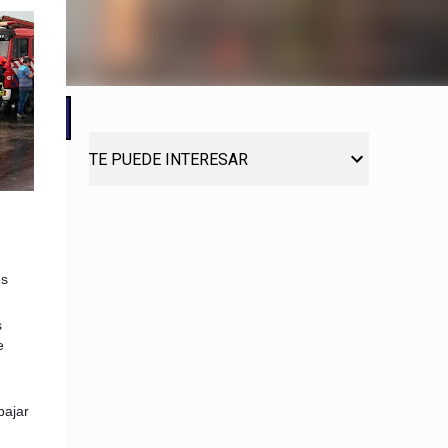
TE PUEDE INTERESAR
es
s
e
bajar