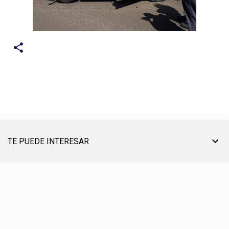
TE PUEDE INTERESAR
TU AYUDA ES MUY ÚTIL PARA SEGUIR ON LINE
® CREACIÓN, EDICIÓN, DESARROLLO Y DIRECCIÓN ☰ PABLO LÓPEZ ℗ 2012〣2026