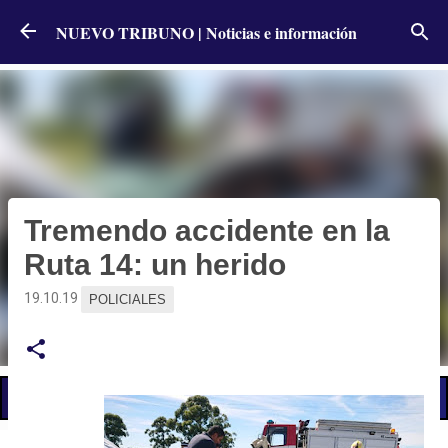
Ir al contenido principal
NUEVO TRIBUNO | Noticias e información
Tremendo accidente en la
Ruta 14: un herido
19.10.19
POLICIALES
📢 LO ÚLTIMO
Alumbró el sol pero persiste el alerta por nuevas tormentas: qué dice el pronóstico