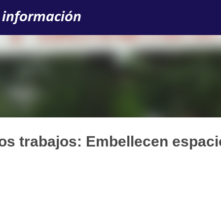
Ir al contenido principal
 información
 los trabajos: Embellecen espac