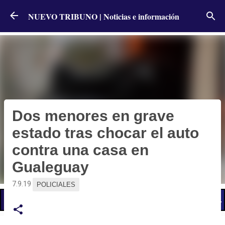
Ir al contenido principal
NUEVO TRIBUNO | Noticias e información
Dos menores en grave
estado tras chocar el auto
contra una casa en
Gualeguay
7.9.19
POLICIALES
📢 LO ÚLTIMO
El Gobierno postergó la reunión paritaria con estatales