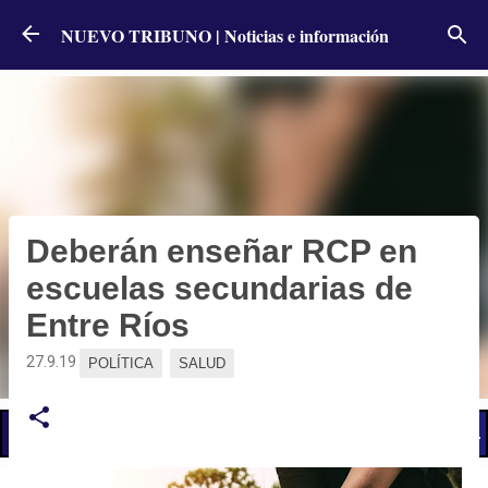
Ir al contenido principal
NUEVO TRIBUNO | Noticias e información
Deberán enseñar RCP en
escuelas secundarias de
Entre Ríos
27.9.19
POLÍTICA
SALUD
📢 LO ÚLTIMO
El Gobierno postergó la reunión paritaria con estatales