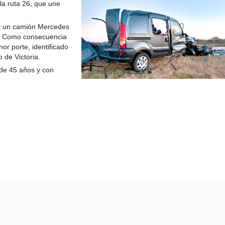
 la ruta 26, que une
 y un camión Mercedes
 9. Como consecuencia
nor porte, identificado
de Victoria.
taria con estatales
 de 45 años y con