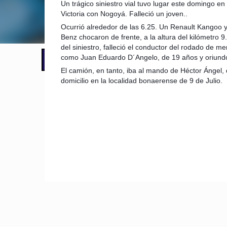
Un trágico siniestro vial tuvo lugar este domingo en
Victoria con Nogoyá. Falleció un joven..
Ocurrió alrededor de las 6.25. Un Renault Kangoo
Benz chocaron de frente, a la altura del kilómetro
del siniestro, falleció el conductor del rodado de me
como Juan Eduardo D´Angelo, de 19 años y oriundo 
📢 LO ÚLTIMO
El Gobierno postergó la reunión pari
El camión, en tanto, iba al mando de Héctor Ángel,
domicilio en la localidad bonaerense de 9 de Julio.