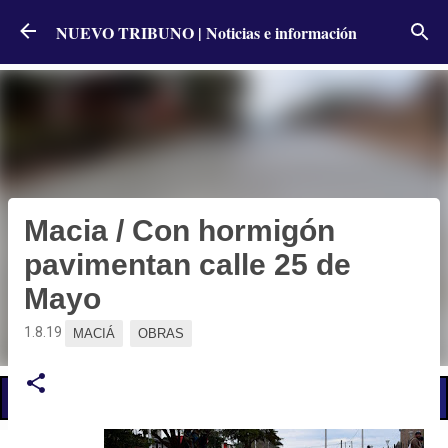
Ir al contenido principal
NUEVO TRIBUNO | Noticias e información
Macia / Con hormigón
pavimentan calle 25 de
Mayo
1.8.19
MACIÁ
OBRAS
📢 LO ÚLTIMO
Llevaron al CGE el reclamo por diplomatura