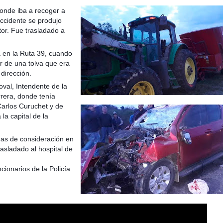
donde iba a recoger a
accidente se produjo
tor. Fue trasladado a
 en la Ruta 39, cuando
taria con estatales
r de una tolva que era
dirección.
val, Intendente de la
rrera, donde tenía
Carlos Curuchet y de
la capital de la
das de consideración en
rasladado al hospital de
ionarios de la Policía