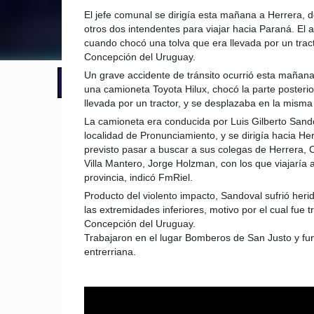
El jefe comunal se dirigía esta mañana a Herrera, 
otros dos intendentes para viajar hacia Paraná. El 
cuando chocó una tolva que era llevada por un trac
Concepción del Uruguay.
Un grave accidente de tránsito ocurrió esta mañana
📢 LO ÚLTIMO
El Gobierno postergó la reunión pari
una camioneta Toyota Hilux, chocó la parte posterio
llevada por un tractor, y se desplazaba en la misma 
La camioneta era conducida por Luis Gilberto Sando
localidad de Pronunciamiento, y se dirigía hacia He
previsto pasar a buscar a sus colegas de Herrera, 
Villa Mantero, Jorge Holzman, con los que viajaría a 
provincia, indicó FmRiel.
Producto del violento impacto, Sandoval sufrió heri
las extremidades inferiores, motivo por el cual fue t
Concepción del Uruguay.
Trabajaron en el lugar Bomberos de San Justo y func
entrerriana.