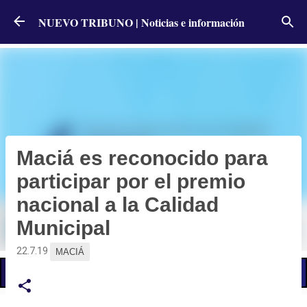
Ir al contenido principal
NUEVO TRIBUNO | Noticias e información
Maciá es reconocido para
participar por el premio
nacional a la Calidad
Municipal
22.7.19
MACIÁ
📢 LO ÚLTIMO