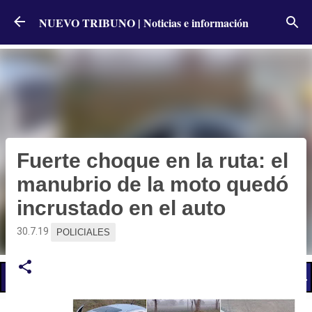
Ir al contenido principal
NUEVO TRIBUNO | Noticias e información
Fuerte choque en la ruta: el
manubrio de la moto quedó
incrustado en el auto
30.7.19
POLICIALES
📢 LO ÚLTIMO
El Gobierno postergó la reunión paritaria con estatales