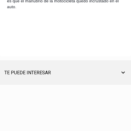
es que el manubrio de la motocicleta quedó incrustado en el
auto.
TE PUEDE INTERESAR
TU AYUDA ES MUY ÚTIL PARA SEGUIR ON LINE
® CREACIÓN, EDICIÓN, DESARROLLO Y DIRECCIÓN ☰ PABLO LÓPEZ ℗ 2012〣2026