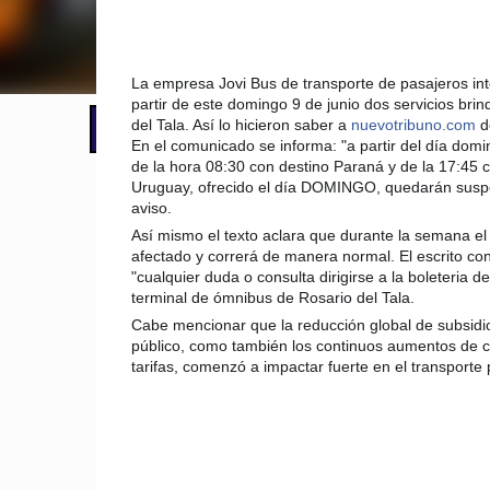
La empresa Jovi Bus de transporte de pasajeros int
partir de este domingo 9 de junio dos servicios br
del Tala. Así lo hicieron saber a
nuevotribuno.com
d
📢 LO ÚLTIMO
El Gobierno postergó la reunión pari
En el comunicado se informa: "a partir del día domin
de la hora 08:30 con destino Paraná y de la 17:45 
Uruguay,
ofrecido el día DOMINGO, quedarán susp
aviso.
Así mismo el texto aclara que durante la semana el 
afectado y correrá de manera normal. El escrito con
"cualquier duda o consulta dirigirse a la boleteria d
terminal de ómnibus de Rosario del Tala.
Cabe mencionar que la reducción global de subsidio
público, como también los continuos aumentos de c
tarifas, comenzó a impactar fuerte en el transporte p