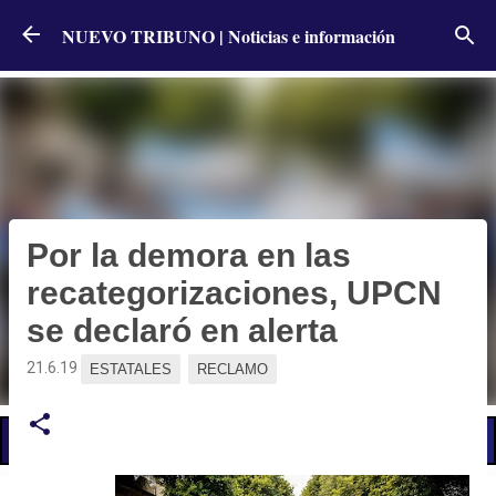
Ir al contenido principal
NUEVO TRIBUNO | Noticias e información
Por la demora en las
recategorizaciones, UPCN
se declaró en alerta
21.6.19
ESTATALES
RECLAMO
📢 LO ÚLTIMO
Alumbró el sol pero persiste e