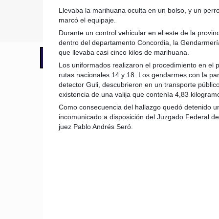
Llevaba la marihuana oculta en un bolso, y un per
marcó el equipaje.
Durante un control vehicular en el este de la provin
dentro del departamento Concordia, la Gendarmer
que llevaba casi cinco kilos de marihuana.
📢 LO ÚLTIMO
El Gobierno postergó la reunión pari
Los uniformados realizaron el procedimiento en el p
rutas nacionales 14 y 18. Los gendarmes con la part
detector Guli, descubrieron en un transporte públic
existencia de una valija que contenía 4,83 kilogra
Como consecuencia del hallazgo quedó detenido un
incomunicado a disposición del Juzgado Federal de
juez Pablo Andrés Seró.