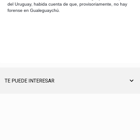
del Uruguay, habida cuenta de que, provisoriamente, no hay
forense en Gualeguaychú.
TE PUEDE INTERESAR
TU AYUDA ES MUY ÚTIL PARA SEGUIR ON LINE
® CREACIÓN, EDICIÓN, DESARROLLO Y DIRECCIÓN ☰ PABLO LÓPEZ ℗ 2012〣2026