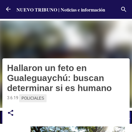
Ir al contenido principal
NUEVO TRIBUNO | Noticias e información
Hallaron un feto en
Gualeguaychú: buscan
determinar si es humano
3.6.19
POLICIALES
📢 LO ÚLTIMO
El Gobierno postergó la reunión paritaria con estatales