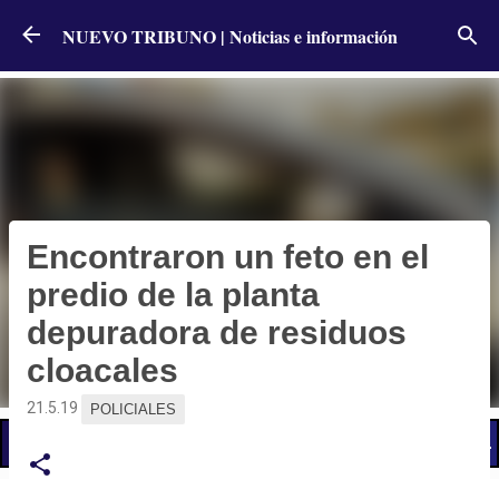
Ir al contenido principal
NUEVO TRIBUNO | Noticias e información
Encontraron un feto en el
predio de la planta
depuradora de residuos
cloacales
21.5.19
POLICIALES
📢 LO ÚLTIMO
El Gobierno postergó la reunión paritaria con estatales