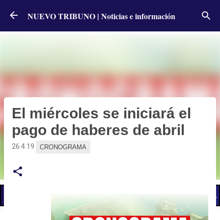
Ir al contenido principal
NUEVO TRIBUNO | Noticias e información
El miércoles se iniciará el
pago de haberes de abril
26.4.19
CRONOGRAMA
📢 LO ÚLTIMO
El Gobierno postergó la reunión paritaria con estatales