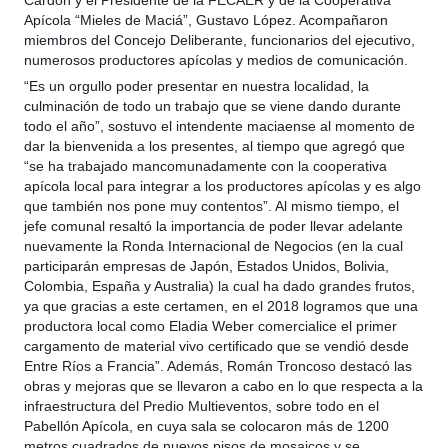
Cardón y el Presidente de la FECAER y de la Cooperativa
Apícola “Mieles de Maciá”, Gustavo López. Acompañaron
miembros del Concejo Deliberante, funcionarios del ejecutivo,
numerosos productores apícolas y medios de comunicación.
“Es un orgullo poder presentar en nuestra localidad, la
culminación de todo un trabajo que se viene dando durante
todo el año”, sostuvo el intendente maciaense al momento de
dar la bienvenida a los presentes, al tiempo que agregó que
“se ha trabajado mancomunadamente con la cooperativa
apícola local para integrar a los productores apícolas y es algo
que también nos pone muy contentos”. Al mismo tiempo, el
jefe comunal resaltó la importancia de poder llevar adelante
nuevamente la Ronda Internacional de Negocios (en la cual
participarán empresas de Japón, Estados Unidos, Bolivia,
Colombia, España y Australia) la cual ha dado grandes frutos,
ya que gracias a este certamen, en el 2018 logramos que una
productora local como Eladia Weber comercialice el primer
cargamento de material vivo certificado que se vendió desde
Entre Ríos a Francia”. Además, Román Troncoso destacó las
obras y mejoras que se llevaron a cabo en lo que respecta a la
infraestructura del Predio Multieventos, sobre todo en el
Pabellón Apícola, en cuya sala se colocaron más de 1200
metros cuadrados de nuevos pisos de mosaicos y se