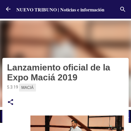
Ir al contenido principal
NUEVO TRIBUNO | Noticias e información
Lanzamiento oficial de la
Expo Maciá 2019
5.3.19
MACIÁ
📢 LO ÚLTIMO