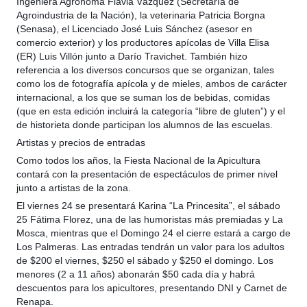
Ingeniera Agrónoma Flavia Vázquez (Secretaría de
Agroindustria de la Nación), la veterinaria Patricia Borgna
(Senasa), el Licenciado José Luis Sánchez (asesor en
comercio exterior) y los productores apícolas de Villa Elisa
(ER) Luis Villón junto a Darío Travichet. También hizo
referencia a los diversos concursos que se organizan, tales
como los de fotografía apícola y de mieles, ambos de carácter
internacional, a los que se suman los de bebidas, comidas
(que en esta edición incluirá la categoría “libre de gluten”) y el
de historieta donde participan los alumnos de las escuelas.
Artistas y precios de entradas
Como todos los años, la Fiesta Nacional de la Apicultura
contará con la presentación de espectáculos de primer nivel
junto a artistas de la zona.
El viernes 24 se presentará Karina “La Princesita”, el sábado
25 Fátima Florez, una de las humoristas más premiadas y La
Mosca, mientras que el Domingo 24 el cierre estará a cargo de
Los Palmeras. Las entradas tendrán un valor para los adultos
de $200 el viernes, $250 el sábado y $250 el domingo. Los
menores (2 a 11 años) abonarán $50 cada día y habrá
descuentos para los apicultores, presentando DNI y Carnet de
Renapa.