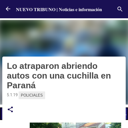
Ir al contenido principal
NUEVO TRIBUNO | Noticias e información
Lo atraparon abriendo
autos con una cuchilla en
Paraná
5.1.19
POLICIALES
📢 LO ÚLTIMO
El Gobier