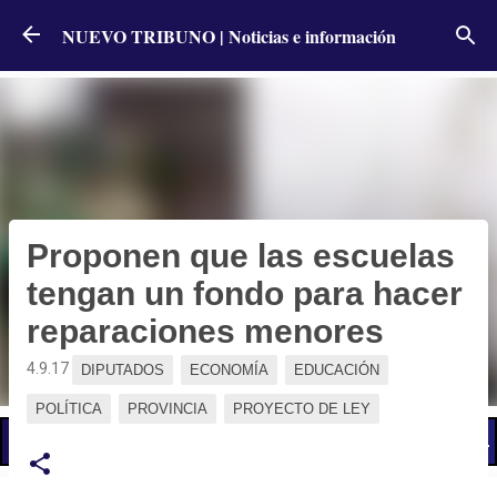
Ir al contenido principal
NUEVO TRIBUNO | Noticias e información
Proponen que las escuelas
tengan un fondo para hacer
reparaciones menores
4.9.17
DIPUTADOS
ECONOMÍA
EDUCACIÓN
POLÍTICA
PROVINCIA
PROYECTO DE LEY
📢 LO ÚLTIMO
El Gobierno postergó la reunión paritaria con estatales