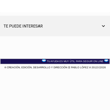
TE PUEDE INTERESAR
TU AYUDA ES MUY ÚTIL PARA SEGUIR ON LINE
® CREACIÓN, EDICIÓN, DESARROLLO Y DIRECCIÓN ☰ PABLO LÓPEZ ℗ 2012〣2026