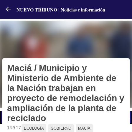
Ir al contenido principal
NUEVO TRIBUNO | Noticias e información
Maciá / Municipio y
Ministerio de Ambiente de
la Nación trabajan en
proyecto de remodelación y
ampliación de la planta de
reciclado
📢 LO ÚLTIMO
13.9.17
ECOLOGÍA
GOBIERNO
MACIÁ