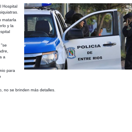
l Hospital
iquiatras.
n matarla
rlo y la
spital
taria con estatales
 "se
adre,
a a
mio para
o
so, no se brinden más detalles.