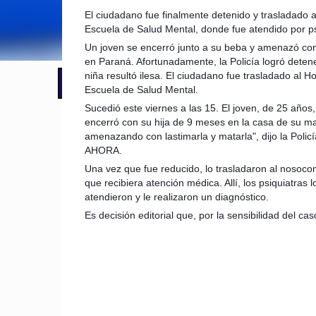
El ciudadano fue finalmente detenido y trasladado a
Escuela de Salud Mental, donde fue atendido por ps
Un joven se encerró junto a su beba y amenazó co
en Paraná. Afortunadamente, la Policía logró detene
niña resultó ilesa. El ciudadano fue trasladado al Ho
📢 LO ÚLTIMO
El Gobierno postergó la reunión pari
Escuela de Salud Mental.
Sucedió este viernes a las 15. El joven, de 25 años,
encerró con su hija de 9 meses en la casa de su m
amenazando con lastimarla y matarla", dijo la Policí
AHORA.
Una vez que fue reducido, lo trasladaron al nosoco
que recibiera atención médica. Allí, los psiquiatras l
atendieron y le realizaron un diagnóstico.
Es decisión editorial que, por la sensibilidad del ca