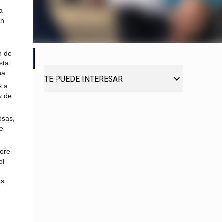
a
En
n de
sta
na.
TE PUEDE INTERESAR
s a
y de
osas,
e
pore
ol
os