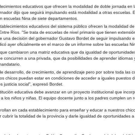
lecimientos educativos que ofrecen la modalidad de doble jornada en l
ernador dijo que seguirá impulsando está modalidad a otras escuelas. 
n escuelas Nina de siete departamentos.
stablecimientos educativos del sistema público ofrecen la modalidad de
Entre Ríos. "Se trata de escuelas de nivel primario que tienen extensió
 de una decisión del gobernador Gustavo Bordet de seguir impulsando e
dicó ayer oficialmente en el marco de un informe sobre las escuelas Ni
 que cambiaron una matriz educativa que da igualdad de oportunidade
ue concurren a una privada, que da posibilidades de aprender idiomas 
 mandatario.
de desarrollo, de crecimiento, de aprendizaje pero por sobre toda las c
ros chicos puedan estar en condiciones de acceder a iguales puestos d
 justicia social", expresó Bordet.
itución educativa debe avanzar en un proyecto institucional que incor
e a los niños y niñas. El equipo docente junto a los padres cumplen un r
rrollan en cada establecimiento para enseñar y educar a nuestros chic
 cubrir la totalidad de la provincia y darle igualdad de oportunidades a