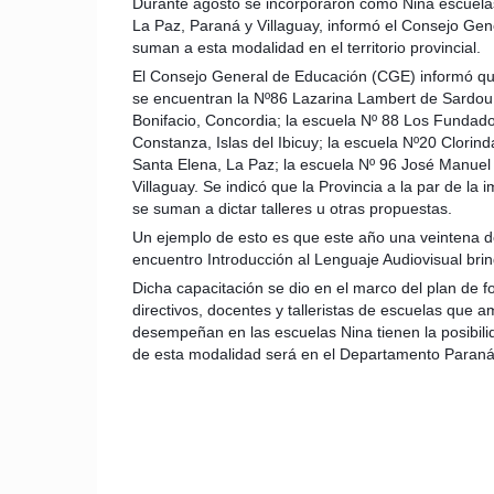
Durante agosto se incorporaron como Nina escuelas
La Paz, Paraná y Villaguay, informó el Consejo Gen
suman a esta modalidad en el territorio provincial.
El Consejo General de Educación (CGE) informó que
se encuentran la Nº86 Lazarina Lambert de Sardou,
Bonifacio, Concordia; la escuela Nº 88 Los Fundado
Constanza, Islas del Ibicuy; la escuela Nº20 Clorin
Santa Elena, La Paz; la escuela Nº 96 José Manuel 
Villaguay. Se indicó que la Provincia a la par de l
se suman a dictar talleres u otras propuestas.
Un ejemplo de esto es que este año una veintena de t
encuentro Introducción al Lenguaje Audiovisual brind
Dicha capacitación se dio en el marco del plan de f
directivos, docentes y talleristas de escuelas que 
desempeñan en las escuelas Nina tienen la posibilid
de esta modalidad será en el Departamento Paraná, 