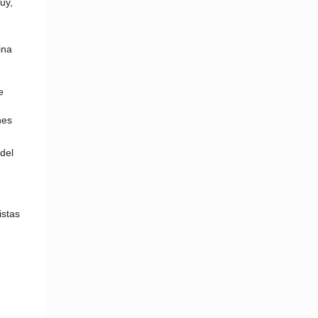
uy,
ina
e
nes
del
istas