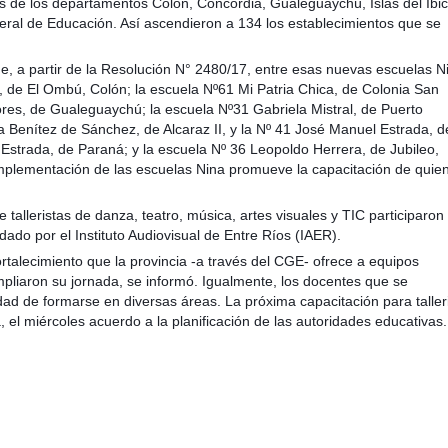
 de los departamentos Colón, Concordia, Gualeguaychú, Islas del Ibic
eral de Educación. Así ascendieron a 134 los establecimientos que se
, a partir de la Resolución N° 2480/17, entre esas nuevas escuelas N
 de El Ombú, Colón; la escuela Nº61 Mi Patria Chica, de Colonia San
res, de Gualeguaychú; la escuela Nº31 Gabriela Mistral, de Puerto
da Benítez de Sánchez, de Alcaraz II, y la Nº 41 José Manuel Estrada, d
Estrada, de Paraná; y la escuela Nº 36 Leopoldo Herrera, de Jubileo,
a implementación de las escuelas Nina promueve la capacitación de quie
alleristas de danza, teatro, música, artes visuales y TIC participaron 
ado por el Instituto Audiovisual de Entre Ríos (IAER).
ortalecimiento que la provincia -a través del CGE- ofrece a equipos
ampliaron su jornada, se informó. Igualmente, los docentes que se
ad de formarse en diversas áreas. La próxima capacitación para taller
el miércoles acuerdo a la planificación de las autoridades educativas.