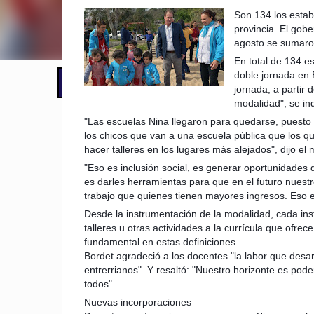
Son 134 los estab
provincia. El gob
agosto se sumaro
En total de 134 e
doble jornada en 
📢 LO ÚLTIMO
jornada, a partir
modalidad", se in
"Las escuelas Nina llegaron para quedarse, puesto
los chicos que van a una escuela pública que los q
hacer talleres en los lugares más alejados", dijo el
"Eso es inclusión social, es generar oportunidades 
es darles herramientas para que en el futuro nuest
trabajo que quienes tienen mayores ingresos. Eso es
Desde la instrumentación de la modalidad, cada inst
talleres u otras actividades a la currícula que ofrec
fundamental en estas definiciones.
Bordet agradeció a los docentes "la labor que desa
entrerrianos". Y resaltó: "Nuestro horizonte es poder
todos".
Nuevas incorporaciones