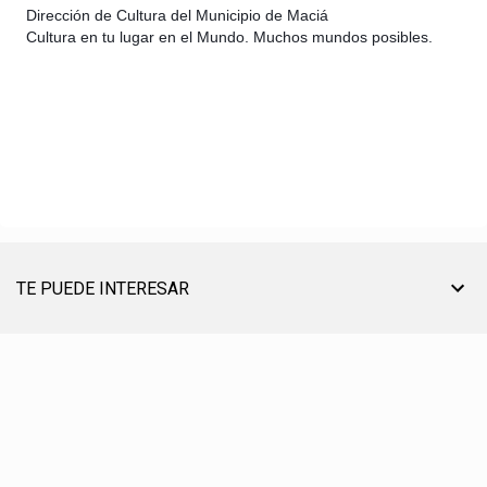
Dirección de Cultura del Municipio de Maciá
Cultura en tu lugar en el Mundo. Muchos mundos posibles.
TE PUEDE INTERESAR
TU AYUDA ES MUY ÚTIL PARA SEGUIR ON LINE
® CREACIÓN, EDICIÓN, DESARROLLO Y DIRECCIÓN ☰ PABLO LÓPEZ ℗ 2012〣2026