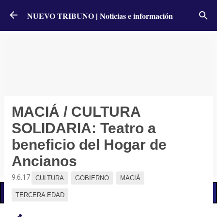
Ir al contenido principal
NUEVO TRIBUNO | Noticias e información
MACIÁ / CULTURA
SOLIDARIA: Teatro a
beneficio del Hogar de
Ancianos
9.6.17
CULTURA
GOBIERNO
MACIÁ
📢 LO ÚLTIMO
Alumbró el sol pero persiste el alerta por nuevas tormentas: qué dice el pronóstico
TERCERA EDAD