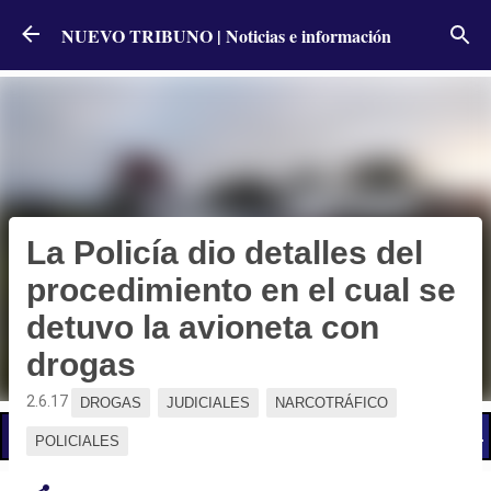
Ir al contenido principal
NUEVO TRIBUNO | Noticias e información
La Policía dio detalles del
procedimiento en el cual se
detuvo la avioneta con
drogas
2.6.17
DROGAS
JUDICIALES
NARCOTRÁFICO
📢 LO ÚLTIMO
El Gobierno postergó la reunión paritaria con estatales
POLICIALES