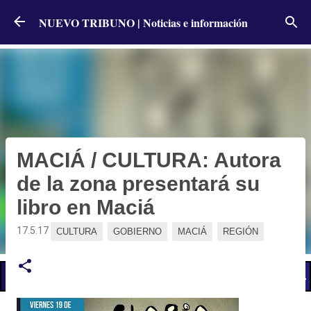
Ir al contenido principal
NUEVO TRIBUNO | Noticias e información
MACIÁ / CULTURA: Autora
de la zona presentará su
libro en Maciá
17.5.17
CULTURA
GOBIERNO
MACIÁ
REGIÓN
📢 LO ÚLTIMO
El Gobierno postergó la reunión paritaria con estatales