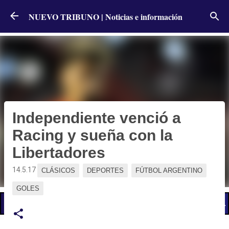
Ir al contenido principal
NUEVO TRIBUNO | Noticias e información
Independiente venció a
Racing y sueña con la
Libertadores
14.5.17
CLÁSICOS
DEPORTES
FÚTBOL ARGENTINO
GOLES
📢 LO ÚLTIMO