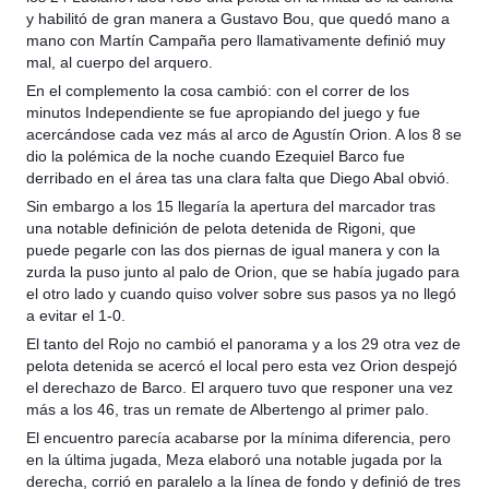
y habilitó de gran manera a Gustavo Bou, que quedó mano a
mano con Martín Campaña pero llamativamente definió muy
mal, al cuerpo del arquero.
En el complemento la cosa cambió: con el correr de los
minutos Independiente se fue apropiando del juego y fue
acercándose cada vez más al arco de Agustín Orion. A los 8 se
dio la polémica de la noche cuando Ezequiel Barco fue
derribado en el área tas una clara falta que Diego Abal obvió.
Sin embargo a los 15 llegaría la apertura del marcador tras
una notable definición de pelota detenida de Rigoni, que
puede pegarle con las dos piernas de igual manera y con la
zurda la puso junto al palo de Orion, que se había jugado para
el otro lado y cuando quiso volver sobre sus pasos ya no llegó
a evitar el 1-0.
El tanto del Rojo no cambió el panorama y a los 29 otra vez de
pelota detenida se acercó el local pero esta vez Orion despejó
el derechazo de Barco. El arquero tuvo que responer una vez
más a los 46, tras un remate de Albertengo al primer palo.
El encuentro parecía acabarse por la mínima diferencia, pero
en la última jugada, Meza elaboró una notable jugada por la
derecha, corrió en paralelo a la línea de fondo y definió de tres