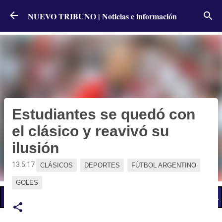
Ir al contenido principal
NUEVO TRIBUNO | Noticias e información
Estudiantes se quedó con
el clásico y reavivó su
ilusión
13.5.17
CLÁSICOS
DEPORTES
FÚTBOL ARGENTINO
GOLES
📢 LO ÚLTIMO