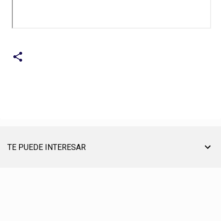
TE PUEDE INTERESAR
TU AYUDA ES MUY ÚTIL PARA SEGUIR ON LINE