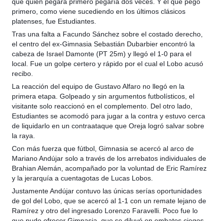
que quien pegara primero pegaría dos veces. Y el que pegó
primero, como viene sucediendo en los últimos clásicos
platenses, fue Estudiantes.
Tras una falta a Facundo Sánchez sobre el costado derecho,
el centro del ex-Gimnasia Sebastián Dubarbier encontró la
cabeza de Israel Damonte (PT 25m) y llegó el 1-0 para el
local. Fue un golpe certero y rápido por el cual el Lobo acusó
recibo.
La reacción del equipo de Gustavo Alfaro no llegó en la
primera etapa. Golpeado y sin argumentos futbolísticos, el
visitante solo reaccionó en el complemento. Del otro lado,
Estudiantes se acomodó para jugar a la contra y estuvo cerca
de liquidarlo en un contraataque que Oreja logró salvar sobre
la raya.
Con más fuerza que fútbol, Gimnasia se acercó al arco de
Mariano Andújar solo a través de los arrebatos individuales de
Brahian Alemán, acompañado por la voluntad de Eric Ramírez
y la jerarquía a cuentagotas de Lucas Lobos.
Justamente Andújar contuvo las únicas serías oportunidades
de gol del Lobo, que se acercó al 1-1 con un remate lejano de
Ramírez y otro del ingresado Lorenzo Faravelli. Poco fue lo
que pudo ofrecer Gimnasia, que se diluyó en embates ciegos