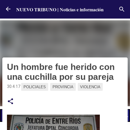
Ir al contenido principal
NUEVO TRIBUNO | Noticias e información
Un hombre fue herido con
una cuchilla por su pareja
30.4.17
POLICIALES
PROVINCIA
VIOLENCIA
📢 LO ÚLTIMO
El Gobierno postergó la reunión paritaria con estatales