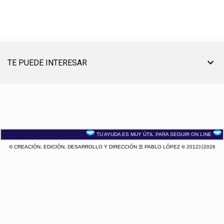
TE PUEDE INTERESAR
TU AYUDA ES MUY ÚTIL PARA SEGUIR ON LINE
® CREACIÓN, EDICIÓN, DESARROLLO Y DIRECCIÓN ☰ PABLO LÓPEZ ℗ 2012〣2026