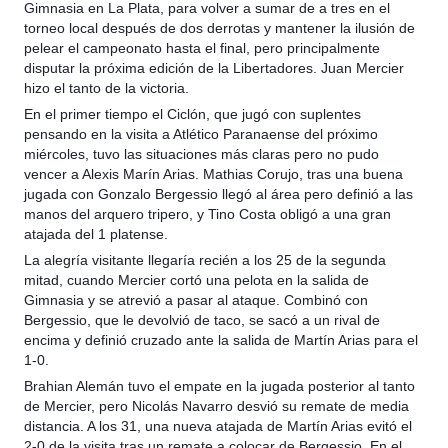
Gimnasia en La Plata, para volver a sumar de a tres en el
torneo local después de dos derrotas y mantener
la ilusión de
pelear el campeonato hasta el final, pero principalmente
disputar la próxima edición de la Libertadores. Juan Mercier
hizo el tanto de la victoria.
En el primer tiempo el Ciclón, que jugó con suplentes
pensando en la visita a Atlético Paranaense del próximo
miércoles, tuvo las situaciones más claras pero no pudo
vencer a Alexis Marín Arias. Mathias Corujo, tras una buena
jugada con Gonzalo Bergessio llegó al área pero definió a las
manos del arquero tripero, y Tino Costa obligó a una gran
atajada del 1 platense.
La alegría visitante llegaría recién a los 25 de la segunda
mitad, cuando Mercier cortó una pelota en la salida de
Gimnasia y se atrevió a pasar al ataque. Combinó con
Bergessio, que le devolvió de taco, se sacó a un rival de
encima y definió cruzado ante la salida de Martín Arias para el
1-0.
Brahian Alemán tuvo el empate en la jugada posterior al tanto
de Mercier, pero Nicolás Navarro desvió su remate de media
distancia. A los 31, una nueva atajada de Martín Arias evitó el
2-0 de la visita tras un remate a colocar de Bergessio. En el