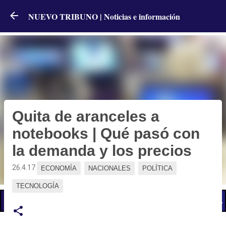
Ir al contenido principal
NUEVO TRIBUNO | Noticias e información
Quita de aranceles a
notebooks | Qué pasó con
la demanda y los precios
26.4.17
ECONOMÍA
NACIONALES
POLÍTICA
TECNOLOGÍA
📢 LO ÚLTIMO
El Gobierno postergó la reunión paritaria con estatales