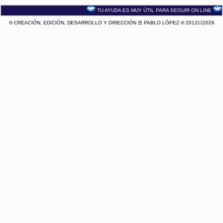
TU AYUDA ES MUY ÚTIL PARA SEGUIR ON LINE
® CREACIÓN, EDICIÓN, DESARROLLO Y DIRECCIÓN ☰ PABLO LÓPEZ ℗ 2012〣2026