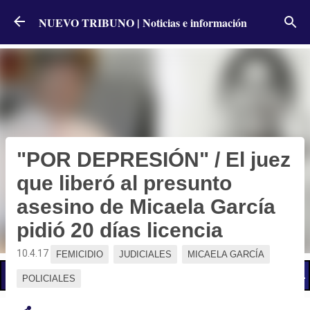
Ir al contenido principal
NUEVO TRIBUNO | Noticias e información
"POR DEPRESIÓN" / El juez
que liberó al presunto
asesino de Micaela García
pidió 20 días licencia
10.4.17
FEMICIDIO
JUDICIALES
MICAELA GARCÍA
📢 LO ÚLTIMO
El Gobierno postergó la reunión paritaria con estatales
POLICIALES