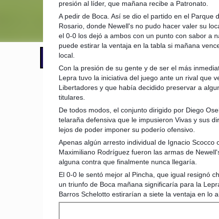
presión al líder, que mañana recibe a Patronato.
A pedir de Boca. Así se dio el partido en el Parque
Rosario, donde Newell's no pudo hacer valer su loca
el 0-0 los dejó a ambos con un punto con sabor a n
puede estirar la ventaja en la tabla si mañana ve
nc
local.
📢 LO ÚLTIMO
Con la presión de su gente y de ser el más inmediat
Lepra tuvo la iniciativa del juego ante un rival que 
Libertadores y que había decidido preservar a alg
titulares.
De todos modos, el conjunto dirigido por Diego Osel
telaraña defensiva que le impusieron Vivas y sus dir
lejos de poder imponer su poderío ofensivo.
Apenas algún arresto individual de Ignacio Scocc
Maximiliano Rodríguez fueron las armas de Newell'
alguna contra que finalmente nunca llegaría.
El 0-0 le sentó mejor al Pincha, que igual resignó c
un triunfo de Boca mañana significaría para la Lep
Barros Schelotto estirarían a siete la ventaja en lo al