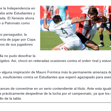
 de la Independencia en
lía ante Estudiantes y
ada. El Xeneize ahora
e a Patronato como
o perseguidor, la
venía de jugar por Copa
unos de sus jugadores
la no pudo descifrar la
igidos. Así, chocó en reiteradas ocasiones contra el orden rival y estuv
o o alguna inspiración de Mauro Formica más la permanente amenaza d
s, insuficientes contra un Estudiantes que esperó agazapado para ases
hances de convertirse en un serio contendiente al título. Ante esta igual
ra prácticamente despedirse de la lucha por el campeonato, ya que los
to de la tabla.