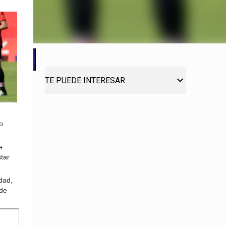
TE PUEDE INTERESAR
o
e
tar
dad,
 de